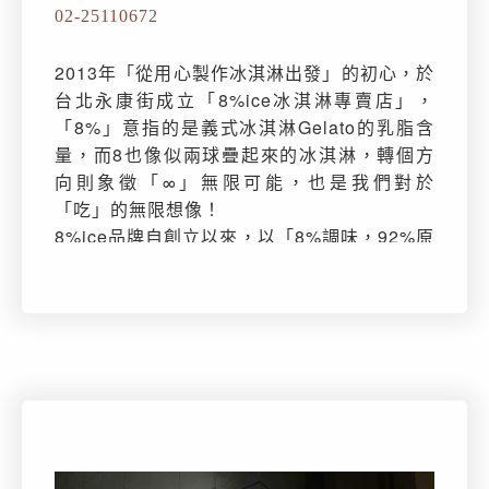
02-25110672
2013年「從用心製作冰淇淋出發」的初心，於
台北永康街成立「8%ice冰淇淋專賣店」，
「8%」意指的是義式冰淇淋Gelato的乳脂含
量，而8也像似兩球疊起來的冰淇淋，轉個方
向則象徵「∞」無限可能，也是我們對於
「吃」的無限想像！
8%ice品牌自創立以來，以「8%調味，92%原
味，100%美味」的料理原則，從產地到餐桌
選用當季食材，不額外添加色素與香料，進行
料理研發及食物創作，兼備廚藝及視覺美感，
簡單的料理調味，忠於食材的原味，讓簡單也
很美味！