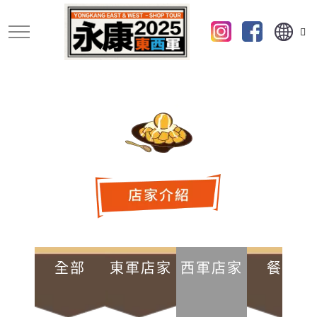
跳
到
主
要
內
容
全部
東軍店家
西軍店家
餐廳