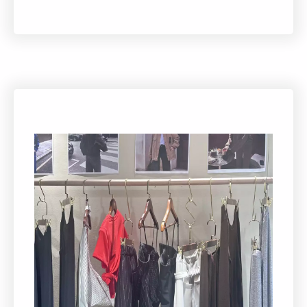
且令人驚艷的風味。
在這裡，我們將義大利制冰的嚴謹工藝帶到您
的面前，無論是飽滿的堅果、鮮甜的水果，還
是充滿異國風味的香料與各國美酒融合，每一
口都是精心設計的味覺饗宴。讓Ottimo的手工
冰淇淋帶給您前所未有的甜蜜體驗，感受義大
利工藝與台灣特色的完美結合。