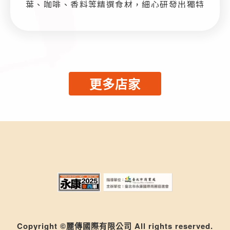
葉、咖啡、香料等精選食材，細心研發出獨特
且令人驚艷的風味。
在這裡，我們將義大利制冰的嚴謹工藝帶到您
的面前，無論是飽滿的堅果、鮮甜的水果，還
是充滿異國風味的香料與各國美酒融合，每一
更多店家
口都是精心設計的味覺饗宴。讓Ottimo的手工
冰淇淋帶給您前所未有的甜蜜體驗，感受義大
利工藝與台灣特色的完美結合。
Copyright ©麗傳國際有限公司 All rights reserved.