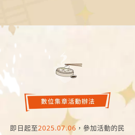
，無論吃喝玩樂，永康
應俱全。
即日起至
2025.07.06
，參加活動的民