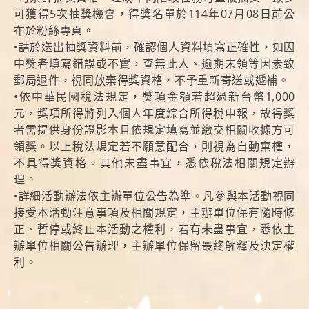
可獲得5次抽獎機會，得獎名單於114年07月08日前公
布於粉絲專頁。
•請於送出抽獎資料前，確認個人資料填寫正確性，如因
中獎者填寫錯誤或不實，查無此人、逾期未領等因素致
郵局退件，視同放棄得獎資格，不予重新寄送或遞補。
•依中華民國稅法規定，獎項金額若超過新台幣1,000
元，獎項所得將列入個人年度綜合所得稅申報，故得獎
者需提供身份證影本且依規定填寫並繳交相關收據方可
領獎。以上稅法規定若不願意配合，則視為自動棄權，
不具得獎資格。其他未盡事宜，悉依稅法相關規定辦
理。
•詳細活動辦法依主辦單位公告為準。凡參與本活動視同
接受本活動注意事項及相關規定，主辦單位保有隨時修
正、暫停或終止本活動之權利，若有未盡事宜，悉依主
辦單位相關公告辦理，主辦單位保留最終解釋及決定權
利。