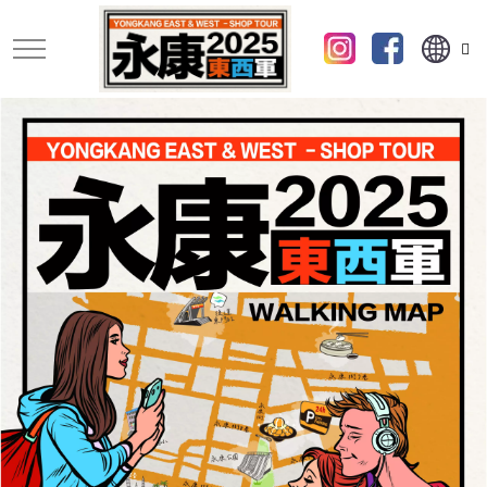
跳
到
主
要
內
容