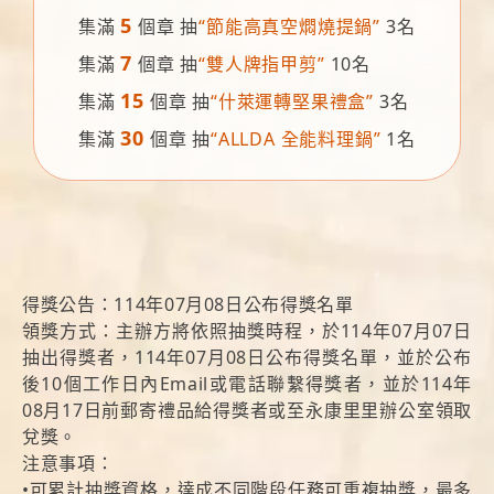
5
集滿
個章 抽
“節能高真空燜燒提鍋”
3名
7
集滿
個章 抽
“雙人牌指甲剪”
10名
15
集滿
個章 抽
“什萊運轉堅果禮盒”
3名
30
集滿
個章 抽
“ALLDA 全能料理鍋”
1名
得獎公告：114年07月08日公布得獎名單
領獎方式：主辦方將依照抽獎時程，於114年07月07日
抽出得獎者，114年07月08日公布得獎名單，並於公布
後10個工作日內Email或電話聯繫得獎者，並於114年
08月17日前郵寄禮品給得獎者或至永康里里辦公室領取
兌獎。
注意事項：
•可累計抽獎資格，達成不同階段任務可重複抽獎，最多