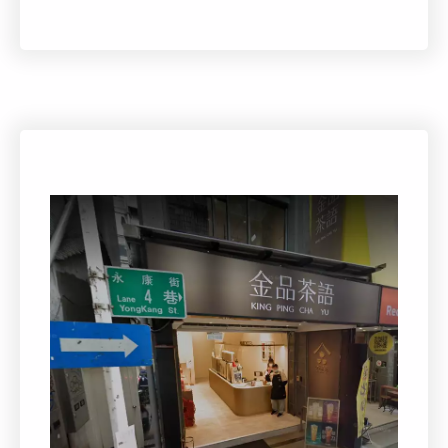
且令人驚艷的風味。
在這裡，我們將義大利制冰的嚴謹工藝帶到您
的面前，無論是飽滿的堅果、鮮甜的水果，還
是充滿異國風味的香料與各國美酒融合，每一
口都是精心設計的味覺饗宴。讓Ottimo的手工
冰淇淋帶給您前所未有的甜蜜體驗，感受義大
利工藝與台灣特色的完美結合。