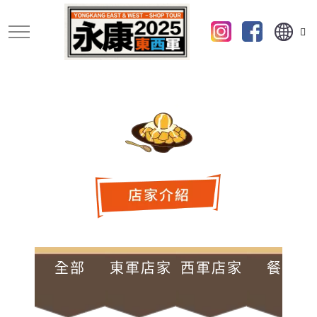
跳
到
主
要
內
容
全部
東軍店家
西軍店家
餐廳